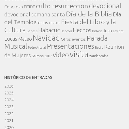
devocional
culto resurrección
Congreso FIEIDE
Día de la Biblia
Día
devocional semana santa
Fiesta del Libro y la
del Templo
Efesios
FEREDE
Cultura
Habacuc
Hechos
Juan
Génesis
Hebreos
historia
Levítico
Navidad
Parada
Lucas
Mateo
Otros eventos
Presentaciones
Musical
Reunión
Pedro Arbalat
Retiro
visita
video
de Mujeres
Salmos
zambomba
taller
HISTÓRICO DE ENTRADAS
2026
2025
2024
2023
2022
2021
2020