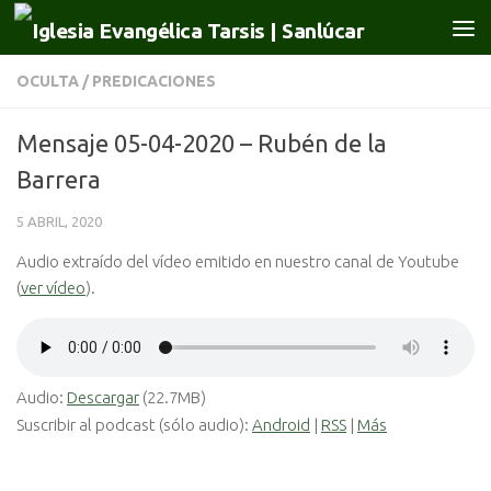
Saltar al contenido
OCULTA
/
PREDICACIONES
Mensaje 05-04-2020 – Rubén de la
Barrera
5 ABRIL, 2020
Audio extraído del vídeo emitido en nuestro canal de Youtube
(
ver vídeo
).
Audio:
Descargar
(22.7MB)
Suscribir al podcast (sólo audio):
Android
|
RSS
|
Más