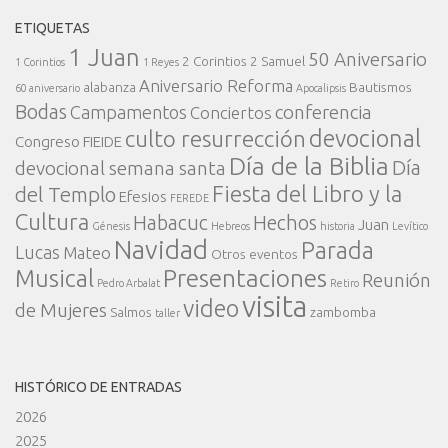
ETIQUETAS
1 Juan
50 Aniversario
2 Corintios
2 Samuel
1 Corintios
1 Reyes
Aniversario Reforma
alabanza
Bautismos
60 aniversario
Apocalipsis
Bodas
conferencia
Campamentos
Conciertos
devocional
culto resurrección
Congreso FIEIDE
Día de la Biblia
Día
devocional semana santa
Fiesta del Libro y la
del Templo
Efesios
FEREDE
Cultura
Habacuc
Hechos
Juan
Génesis
Hebreos
historia
Levítico
Navidad
Parada
Lucas
Mateo
Otros eventos
Presentaciones
Musical
Reunión
Pedro Arbalat
Retiro
visita
video
de Mujeres
Salmos
zambomba
taller
HISTÓRICO DE ENTRADAS
2026
2025