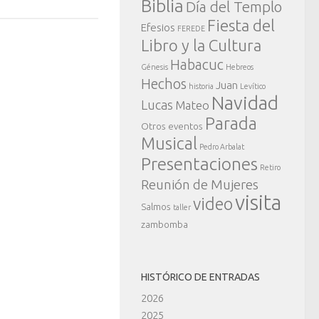
Biblia
Día del Templo
Fiesta del
Efesios
FEREDE
Libro y la Cultura
Habacuc
Génesis
Hebreos
Hechos
Juan
historia
Levítico
Navidad
Lucas
Mateo
Parada
Otros eventos
Musical
Pedro Arbalat
Presentaciones
Retiro
Reunión de Mujeres
visita
video
Salmos
taller
zambomba
HISTÓRICO DE ENTRADAS
2026
2025