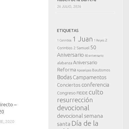
26 JULIO, 2026
ETIQUETAS
1 Juan
2
1 Corintios
1 Reyes
50
Corintios
2 Samuel
Aniversario
60 aniversario
Aniversario
alabanza
Reforma
Bautismos
Apocalipsis
Bodas
Campamentos
conferencia
Conciertos
culto
Congreso FIEIDE
resurrección
irecto –
devocional
20
devocional semana
RE, 2020
Día de la
santa