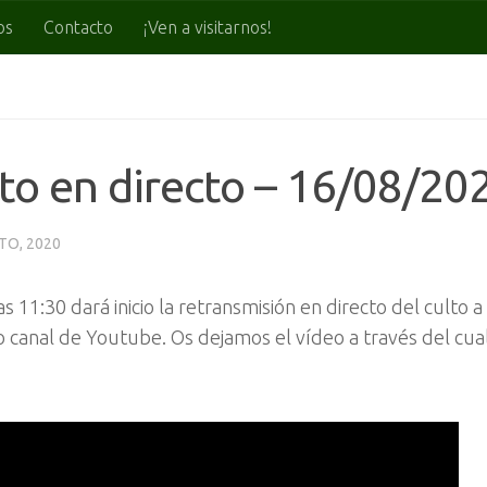
os
Contacto
¡Ven a visitarnos!
to en directo – 16/08/20
TO, 2020
as 11:30 dará inicio la retransmisión en directo del culto a
 canal de Youtube. Os dejamos el vídeo a través del cual