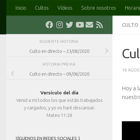
Inicio
Cultos
Vídeos
Sobre nosotros
Horari
Saltar al contenido
CULTO
SIGUIENTE HISTORIA
Cul
Culto en directo – 23/08/2020
HISTORIA PREVIA
16 AGOS
Culto en directo – 09/08/2020
Hoy a l
Versículo del día
nuestro
Venid a mí todos los que estáis trabajados
y cargados, y yo os haré descansar.
Mateo 11:28
SÍGUENOS EN REDES SOCIALES :)