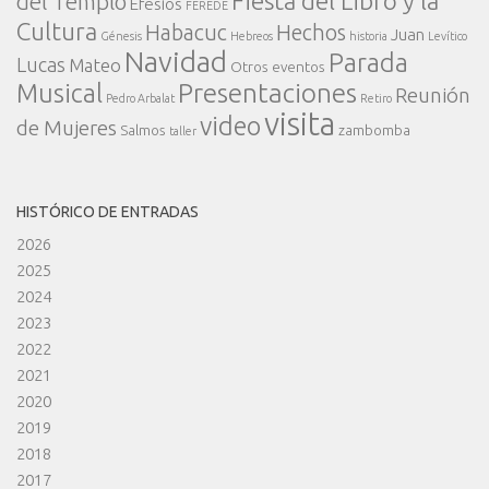
Fiesta del Libro y la
del Templo
Efesios
FEREDE
Cultura
Habacuc
Hechos
Juan
Génesis
Hebreos
historia
Levítico
Navidad
Parada
Lucas
Mateo
Otros eventos
Presentaciones
Musical
Reunión
Pedro Arbalat
Retiro
visita
video
de Mujeres
Salmos
zambomba
taller
HISTÓRICO DE ENTRADAS
2026
2025
2024
2023
2022
2021
2020
2019
2018
2017