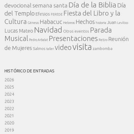
Día de la Biblia
Día
devocional semana santa
Fiesta del Libro y la
del Templo
Efesios
FEREDE
Cultura
Habacuc
Hechos
Juan
Génesis
Hebreos
historia
Levítico
Navidad
Parada
Lucas
Mateo
Otros eventos
Presentaciones
Musical
Reunión
Pedro Arbalat
Retiro
visita
video
de Mujeres
Salmos
zambomba
taller
HISTÓRICO DE ENTRADAS
2026
2025
2024
2023
2022
2021
2020
2019