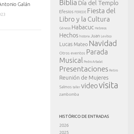
Biblia
Día del Templo
Antonio Galán
Fiesta del
Efesios
FEREDE
023
Libro y la Cultura
Habacuc
Génesis
Hebreos
Hechos
Juan
historia
Levítico
Navidad
Lucas
Mateo
Parada
Otros eventos
Musical
Pedro Arbalat
Presentaciones
Retiro
Reunión de Mujeres
visita
video
Salmos
taller
zambomba
HISTÓRICO DE ENTRADAS
2026
2025