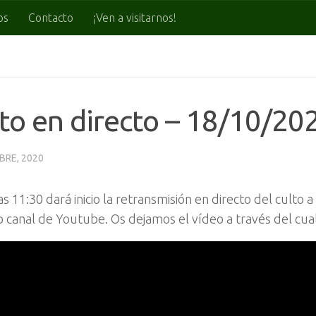
os
Contacto
¡Ven a visitarnos!
to en directo – 18/10/20
BRE, 2020
as 11:30 dará inicio la retransmisión en directo del culto a
 canal de Youtube. Os dejamos el vídeo a través del cual