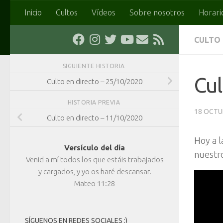
Inicio
Cultos
Vídeos
Sobre nosotros
Horari
Saltar al contenido
CULTO
SIGUIENTE HISTORIA
Cul
Culto en directo – 25/10/2020
HISTORIA PREVIA
18 OCTU
Culto en directo – 11/10/2020
Hoy a l
Versículo del día
nuestro
Venid a mí todos los que estáis trabajados
y cargados, y yo os haré descansar.
Mateo 11:28
SÍGUENOS EN REDES SOCIALES :)