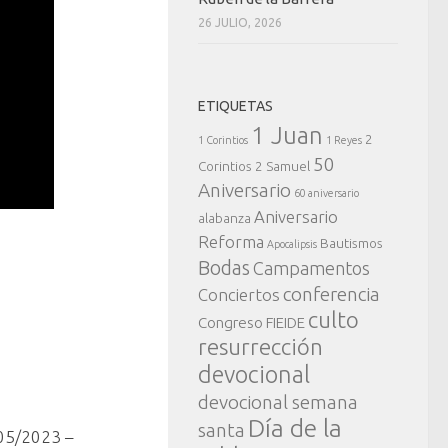
26 JULIO, 2026
ETIQUETAS
1 Juan
2
1 Corintios
1 Reyes
50
Corintios
2 Samuel
Aniversario
60 aniversario
Aniversario
alabanza
Reforma
Bautismos
Apocalipsis
Bodas
Campamentos
conferencia
Conciertos
culto
Congreso FIEIDE
resurrección
devocional
devocional semana
Día de la
santa
05/2023 –