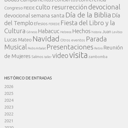
devocional
culto resurrección
Congreso FIEIDE
Día de la Biblia
Día
devocional semana santa
Fiesta del Libro y la
del Templo
Efesios
FEREDE
Cultura
Habacuc
Hechos
Juan
Génesis
Hebreos
historia
Levítico
Navidad
Parada
Lucas
Mateo
Otros eventos
Presentaciones
Musical
Reunión
Pedro Arbalat
Retiro
visita
video
de Mujeres
Salmos
zambomba
taller
HISTÓRICO DE ENTRADAS
2026
2025
2024
2023
2022
2021
2020