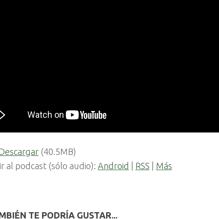
Descargar
(40.5MB)
ir al podcast (sólo audio):
Android
|
RSS
|
Más
MBIÉN TE PODRÍA GUSTAR...