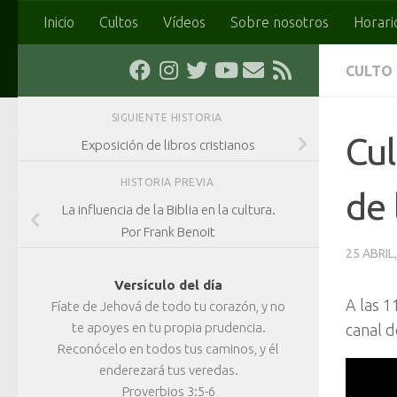
Inicio
Cultos
Vídeos
Sobre nosotros
Horari
Saltar al contenido
CULTO
SIGUIENTE HISTORIA
Cul
Exposición de libros cristianos
HISTORIA PREVIA
de 
La influencia de la Biblia en la cultura.
Por Frank Benoit
25 ABRIL
Versículo del día
A las 1
Fíate de Jehová de todo tu corazón, y no
te apoyes en tu propia prudencia.
canal d
Reconócelo en todos tus caminos, y él
enderezará tus veredas.
Proverbios 3:5-6