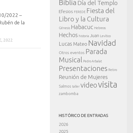
Biblia
Día del Templo
Fiesta del
Efesios
FEREDE
10/2022 –
Libro y la Cultura
Rubén de la
Habacuc
Génesis
Hebreos
Hechos
Juan
historia
Levítico
, 2022
Navidad
Lucas
Mateo
Parada
Otros eventos
Musical
Pedro Arbalat
Presentaciones
Retiro
Reunión de Mujeres
visita
video
Salmos
taller
zambomba
HISTÓRICO DE ENTRADAS
2026
2025