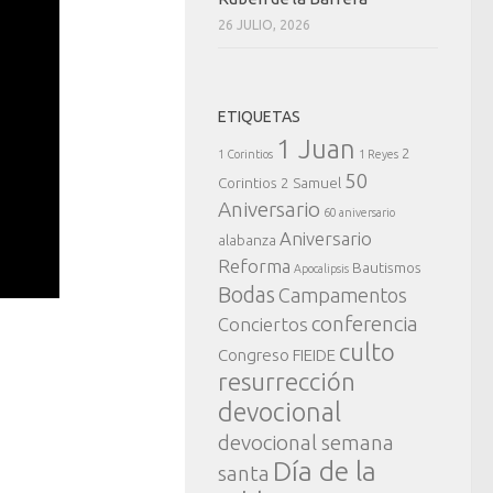
26 JULIO, 2026
ETIQUETAS
1 Juan
2
1 Corintios
1 Reyes
50
Corintios
2 Samuel
Aniversario
60 aniversario
Aniversario
alabanza
Reforma
Bautismos
Apocalipsis
Bodas
Campamentos
conferencia
Conciertos
culto
Congreso FIEIDE
resurrección
devocional
devocional semana
Día de la
santa