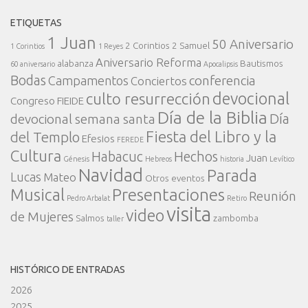
ETIQUETAS
1 Juan
50 Aniversario
2 Corintios
2 Samuel
1 Corintios
1 Reyes
Aniversario Reforma
alabanza
Bautismos
60 aniversario
Apocalipsis
Bodas
conferencia
Campamentos
Conciertos
devocional
culto resurrección
Congreso FIEIDE
Día de la Biblia
Día
devocional semana santa
Fiesta del Libro y la
del Templo
Efesios
FEREDE
Cultura
Habacuc
Hechos
Juan
Génesis
Hebreos
historia
Levítico
Navidad
Parada
Lucas
Mateo
Otros eventos
Presentaciones
Musical
Reunión
Pedro Arbalat
Retiro
visita
video
de Mujeres
Salmos
zambomba
taller
HISTÓRICO DE ENTRADAS
2026
2025