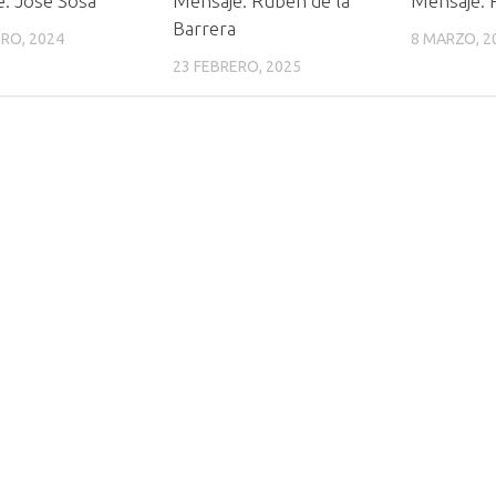
: José Sosa
Mensaje: Rubén de la
Mensaje: 
Barrera
RO, 2024
8 MARZO, 2
23 FEBRERO, 2025