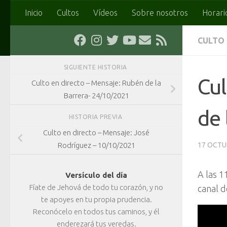
Inicio
Cultos
Vídeos
Sobre nosotros
Horari
Saltar al contenido
CULTO
SIGUIENTE HISTORIA
Cul
Culto en directo – Mensaje: Rubén de la
Barrera- 24/10/2021
de 
HISTORIA PREVIA
Culto en directo – Mensaje: José
Rodríguez – 10/10/2021
17 OCTU
A las 1
Versículo del día
Fíate de Jehová de todo tu corazón, y no
canal d
te apoyes en tu propia prudencia.
Reconócelo en todos tus caminos, y él
enderezará tus veredas.