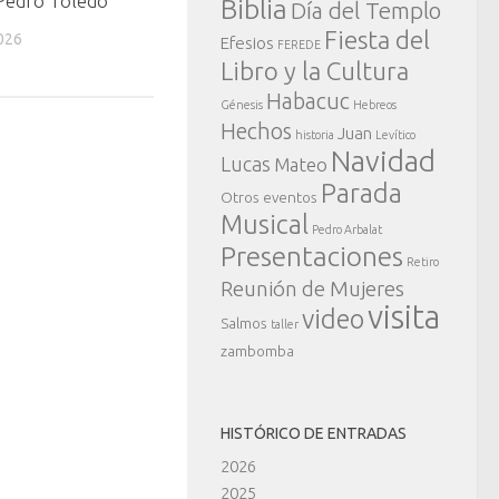
Pedro Toledo
Biblia
Día del Templo
Fiesta del
026
Efesios
FEREDE
Libro y la Cultura
Habacuc
Génesis
Hebreos
Hechos
Juan
historia
Levítico
Navidad
Lucas
Mateo
Parada
Otros eventos
Musical
Pedro Arbalat
Presentaciones
Retiro
Reunión de Mujeres
visita
video
Salmos
taller
zambomba
HISTÓRICO DE ENTRADAS
2026
2025