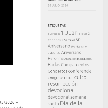
26 JULIO, 2026
ETIQUETAS
1 Juan
2
1 Corintios
1 Reyes
50
Corintios
2 Samuel
Aniversario
60 aniversario
Aniversario
alabanza
Reforma
Bautismos
Apocalipsis
Bodas
Campamentos
conferencia
Conciertos
culto
Congreso FIEIDE
resurrección
devocional
devocional semana
03/2026 –
Día de la
santa