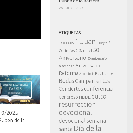
Rubén de la Barrera
26 JULIO, 2026
ETIQUETAS
1 Juan
2
1 Corintios
1 Reyes
50
Corintios
2 Samuel
Aniversario
60 aniversario
Aniversario
alabanza
Reforma
Bautismos
Apocalipsis
Bodas
Campamentos
conferencia
Conciertos
culto
Congreso FIEIDE
resurrección
devocional
10/2025 –
devocional semana
Rubén de la
Día de la
santa