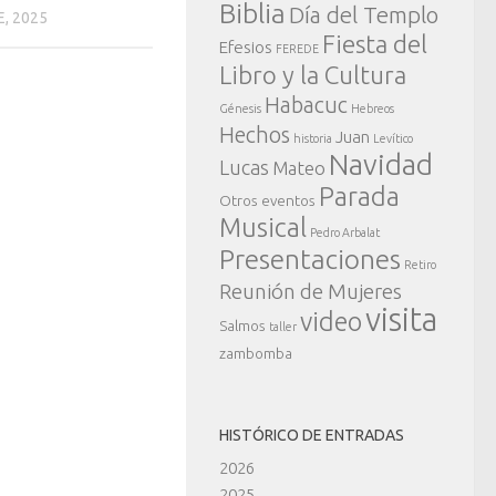
Biblia
Día del Templo
, 2025
Fiesta del
Efesios
FEREDE
Libro y la Cultura
Habacuc
Génesis
Hebreos
Hechos
Juan
historia
Levítico
Navidad
Lucas
Mateo
Parada
Otros eventos
Musical
Pedro Arbalat
Presentaciones
Retiro
Reunión de Mujeres
visita
video
Salmos
taller
zambomba
HISTÓRICO DE ENTRADAS
2026
2025