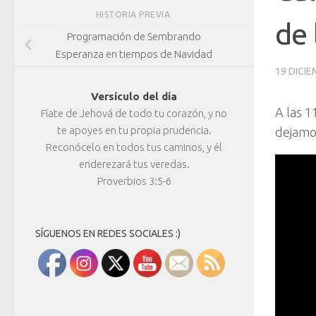
HISTORIA PREVIA
de 
Programación de Sembrando
Esperanza en tiempos de Navidad
19 DICIE
Versículo del día
A las 1
Fíate de Jehová de todo tu corazón, y no
te apoyes en tu propia prudencia.
dejamos
Reconócelo en todos tus caminos, y él
enderezará tus veredas.
Proverbios 3:5-6
SÍGUENOS EN REDES SOCIALES :)