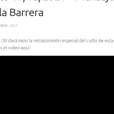
la Barrera
MBRE, 2021
1:30 dará inicio la retransmisión especial del culto de est
 el vídeo aquí: