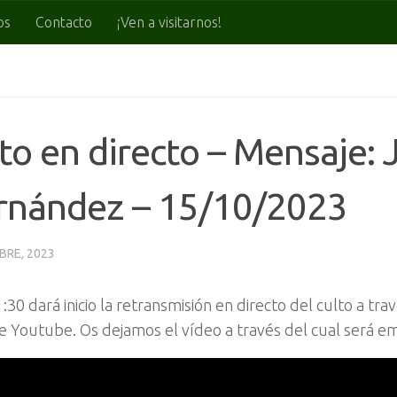
os
Contacto
¡Ven a visitarnos!
to en directo – Mensaje: 
rnández – 15/10/2023
BRE, 2023
1:30 dará inicio la retransmisión en directo del culto a tr
e Youtube. Os dejamos el vídeo a través del cual será em