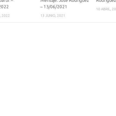
artir –
Mensaje: José Rodríguez
Rodríguez
2022
– 13/06/2021
10 ABRIL, 2
, 2022
13 JUNIO, 2021