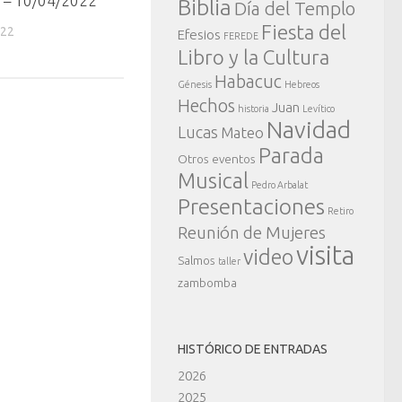
 – 10/04/2022
Biblia
Día del Templo
Fiesta del
022
Efesios
FEREDE
Libro y la Cultura
Habacuc
Génesis
Hebreos
Hechos
Juan
historia
Levítico
Navidad
Lucas
Mateo
Parada
Otros eventos
Musical
Pedro Arbalat
Presentaciones
Retiro
Reunión de Mujeres
visita
video
Salmos
taller
zambomba
HISTÓRICO DE ENTRADAS
2026
2025