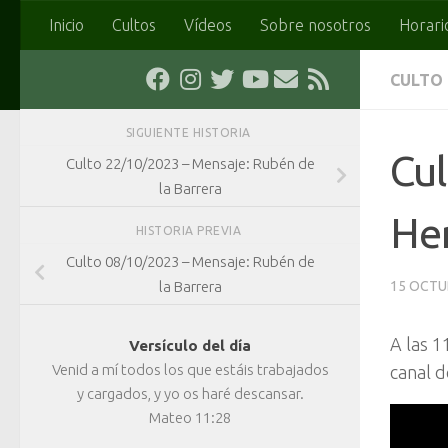
Inicio
Cultos
Vídeos
Sobre nosotros
Horari
Saltar al contenido
CULTO
SIGUIENTE HISTORIA
Cul
Culto 22/10/2023 – Mensaje: Rubén de
la Barrera
He
HISTORIA PREVIA
Culto 08/10/2023 – Mensaje: Rubén de
la Barrera
15 OCTU
A las 1
Versículo del día
Venid a mí todos los que estáis trabajados
canal d
y cargados, y yo os haré descansar.
Mateo 11:28