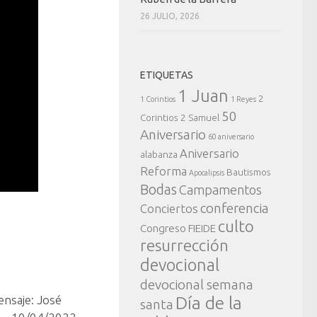
26 JULIO, 2026
ETIQUETAS
1 Juan
2
1 Corintios
1 Reyes
50
Corintios
2 Samuel
Aniversario
60 aniversario
Aniversario
alabanza
Reforma
Bautismos
Apocalipsis
Bodas
Campamentos
conferencia
Conciertos
culto
Congreso FIEIDE
resurrección
devocional
devocional semana
ensaje: José
Día de la
santa