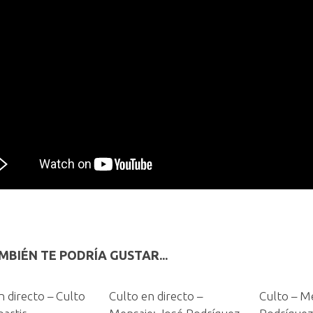
MBIÉN TE PODRÍA GUSTAR...
n directo – Culto
Culto en directo –
Culto – M