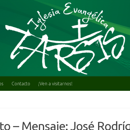
os
Contacto
¡Ven a visitarnos!
to – Mensaje: José Rodrí