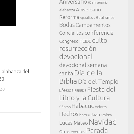
Aniversario
60 aniversario
Aniversario
alabanza
Reforma
Bautismos
Apocalipsis
Bodas
Campamentos
conferencia
Conciertos
culto
Congreso FIEIDE
resurrección
devocional
devocional semana
 alabanza del
Día de la
santa
20
Biblia
Día del Templo
Fiesta del
020
Efesios
FEREDE
Libro y la Cultura
Habacuc
Génesis
Hebreos
Hechos
Juan
historia
Levítico
Navidad
Lucas
Mateo
Parada
Otros eventos