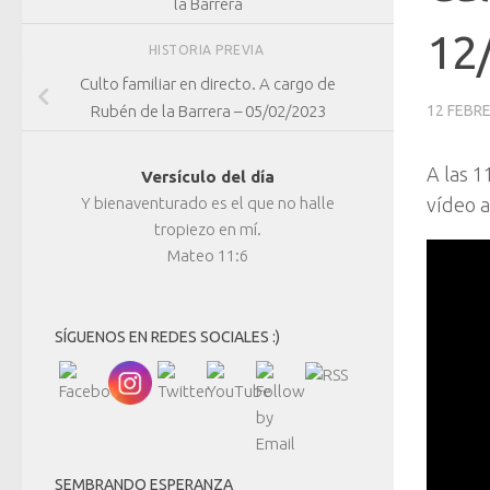
la Barrera
12
HISTORIA PREVIA
Culto familiar en directo. A cargo de
Rubén de la Barrera – 05/02/2023
12 FEBRE
A las 1
Versículo del día
Y bienaventurado es el que no halle
vídeo a
tropiezo en mí.
Mateo 11:6
SÍGUENOS EN REDES SOCIALES :)
SEMBRANDO ESPERANZA