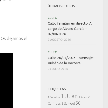
ÚLTIMOS CULTOS
CULTO
Culto familiar en directo. A
cargo de Álvaro García –
02/08/2026
. Os dejamos el
2 AGOSTO, 2026
CULTO
Culto 26/07/2026 – Mensaje:
Rubén de la Barrera
26 JULIO, 2026
ETIQUETAS
1 Juan
2
1 Corintios
1 Reyes
50
Corintios
2 Samuel