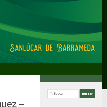
Buscar:
guez –