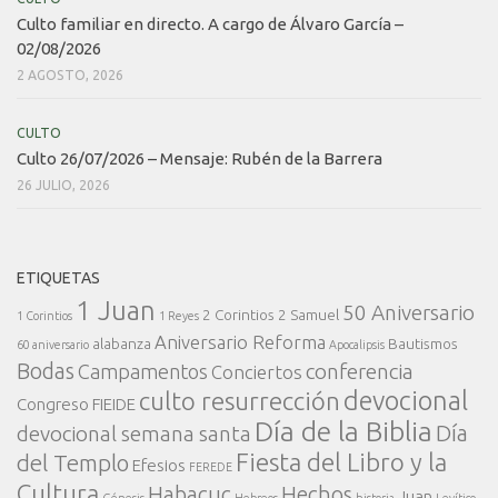
Culto familiar en directo. A cargo de Álvaro García –
02/08/2026
2 AGOSTO, 2026
CULTO
Culto 26/07/2026 – Mensaje: Rubén de la Barrera
26 JULIO, 2026
ETIQUETAS
1 Juan
50 Aniversario
2 Corintios
2 Samuel
1 Corintios
1 Reyes
Aniversario Reforma
alabanza
Bautismos
60 aniversario
Apocalipsis
Bodas
conferencia
Campamentos
Conciertos
devocional
culto resurrección
Congreso FIEIDE
Día de la Biblia
Día
devocional semana santa
Fiesta del Libro y la
del Templo
Efesios
FEREDE
Cultura
Habacuc
Hechos
Juan
Génesis
Hebreos
historia
Levítico