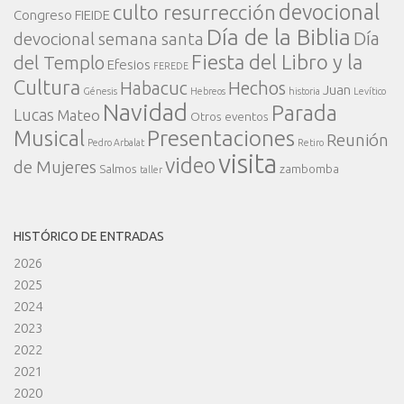
devocional
culto resurrección
Congreso FIEIDE
Día de la Biblia
Día
devocional semana santa
Fiesta del Libro y la
del Templo
Efesios
FEREDE
Cultura
Habacuc
Hechos
Juan
Génesis
Hebreos
historia
Levítico
Navidad
Parada
Lucas
Mateo
Otros eventos
Presentaciones
Musical
Reunión
Pedro Arbalat
Retiro
visita
video
de Mujeres
Salmos
zambomba
taller
HISTÓRICO DE ENTRADAS
2026
2025
2024
2023
2022
2021
2020