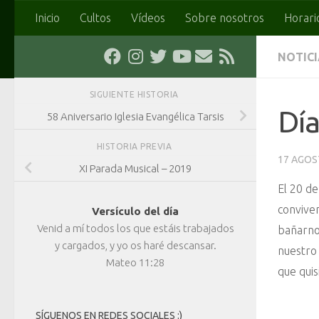
Inicio
Cultos
Vídeos
Sobre nosotros
Horari
Saltar al contenido
NOTIC
SIGUIENTE HISTORIA
Día
58 Aniversario Iglesia Evangélica Tarsis
HISTORIA PREVIA
17 AGOS
XI Parada Musical – 2019
El 20 de
conviven
Versículo del día
Venid a mí todos los que estáis trabajados
bañarnos
y cargados, y yo os haré descansar.
nuestro 
Mateo 11:28
que quis
SÍGUENOS EN REDES SOCIALES :)