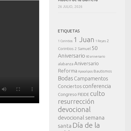
26 JULIO, 2026
ETIQUETAS
1 Juan
2
1 Corintios
1 Reyes
50
Corintios
2 Samuel
Aniversario
60 aniversario
Aniversario
alabanza
Reforma
Bautismos
Apocalipsis
Bodas
Campamentos
conferencia
Conciertos
culto
Congreso FIEIDE
resurrección
devocional
devocional semana
Día de la
santa