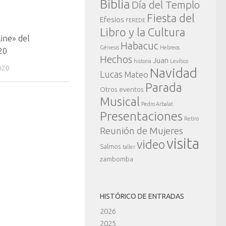
Biblia
Día del Templo
Fiesta del
Efesios
FEREDE
Libro y la Cultura
ine» del
Habacuc
Génesis
Hebreos
20
Hechos
Juan
historia
Levítico
020
Navidad
Lucas
Mateo
Parada
Otros eventos
Musical
Pedro Arbalat
Presentaciones
Retiro
Reunión de Mujeres
visita
video
Salmos
taller
zambomba
HISTÓRICO DE ENTRADAS
2026
2025