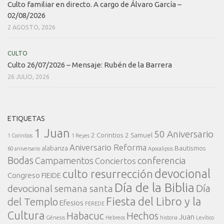
Culto familiar en directo. A cargo de Álvaro García –
02/08/2026
2 AGOSTO, 2026
CULTO
Culto 26/07/2026 – Mensaje: Rubén de la Barrera
26 JULIO, 2026
ETIQUETAS
1 Juan
50 Aniversario
2 Corintios
2 Samuel
1 Corintios
1 Reyes
Aniversario Reforma
alabanza
Bautismos
60 aniversario
Apocalipsis
Bodas
conferencia
Campamentos
Conciertos
devocional
culto resurrección
Congreso FIEIDE
Día de la Biblia
Día
devocional semana santa
Fiesta del Libro y la
del Templo
Efesios
FEREDE
Cultura
Habacuc
Hechos
Juan
Génesis
Hebreos
historia
Levítico