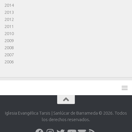
2014
2013
2012
2011
2010
2009
2008
2007
2006
Iglesia Evangélica Tarsis | Sanlúcar de Barrameda © 2026. Todos
los derechos reservados.