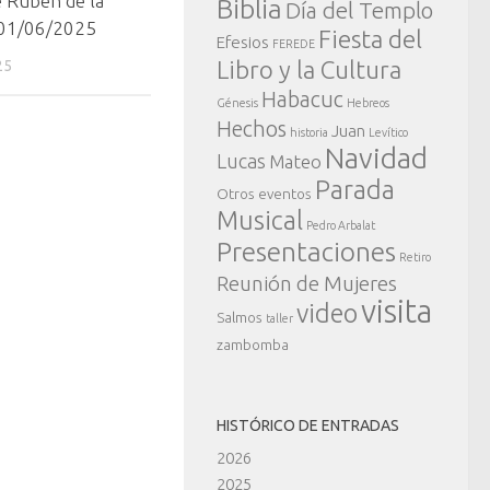
e Rubén de la
Biblia
Día del Templo
 01/06/2025
Fiesta del
Efesios
FEREDE
Libro y la Cultura
25
Habacuc
Génesis
Hebreos
Hechos
Juan
historia
Levítico
Navidad
Lucas
Mateo
Parada
Otros eventos
Musical
Pedro Arbalat
Presentaciones
Retiro
Reunión de Mujeres
visita
video
Salmos
taller
zambomba
HISTÓRICO DE ENTRADAS
2026
2025