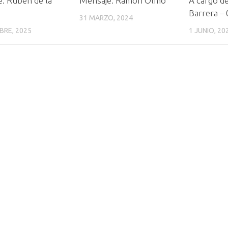
: Rubén de la
Mensaje: Ramón Olmo
A cargo d
Barrera –
31 MARZO, 2024
BRE, 2025
1 JUNIO, 20