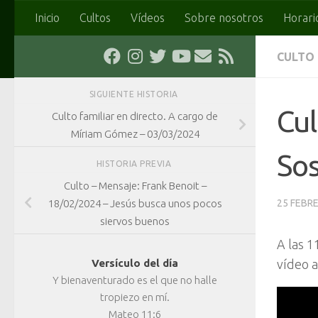
Inicio
Cultos
Vídeos
Sobre nosotros
Horari
Saltar al contenido
CULTO
SIGUIENTE HISTORIA
Cul
Culto familiar en directo. A cargo de
Míriam Gómez – 03/03/2024
So
HISTORIA PREVIA
Culto – Mensaje: Frank Benoit –
18/02/2024 – Jesús busca unos pocos
25 FEBRE
siervos buenos
A las 1
vídeo a
Versículo del día
Y bienaventurado es el que no halle
tropiezo en mí.
Mateo 11:6