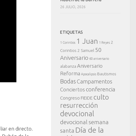
26 JULIO, 2026
ETIQUETAS
1 Juan
2
1 Corintios
1 Reyes
50
Corintios
2 Samuel
Aniversario
60 aniversario
Aniversario
alabanza
Reforma
Bautismos
Apocalipsis
Bodas
Campamentos
conferencia
Conciertos
culto
Congreso FIEIDE
resurrección
devocional
devocional semana
liar en directo.
Día de la
santa