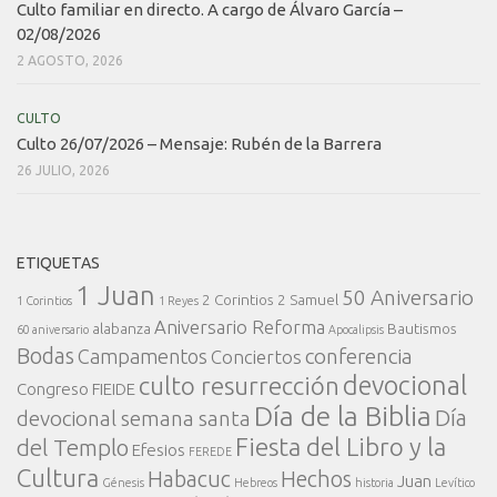
Culto familiar en directo. A cargo de Álvaro García –
02/08/2026
2 AGOSTO, 2026
CULTO
Culto 26/07/2026 – Mensaje: Rubén de la Barrera
26 JULIO, 2026
ETIQUETAS
1 Juan
50 Aniversario
2 Corintios
2 Samuel
1 Corintios
1 Reyes
Aniversario Reforma
alabanza
Bautismos
60 aniversario
Apocalipsis
Bodas
conferencia
Campamentos
Conciertos
devocional
culto resurrección
Congreso FIEIDE
Día de la Biblia
Día
devocional semana santa
Fiesta del Libro y la
del Templo
Efesios
FEREDE
Cultura
Habacuc
Hechos
Juan
Génesis
Hebreos
historia
Levítico