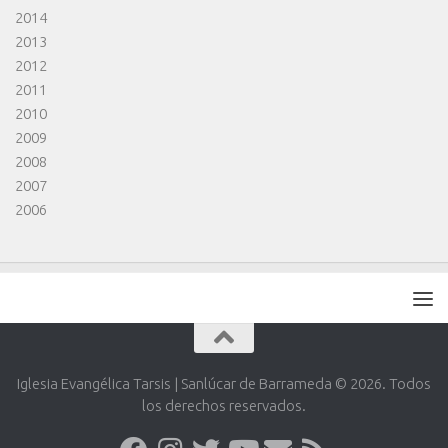
2014
2013
2012
2011
2010
2009
2008
2007
2006
Iglesia Evangélica Tarsis | Sanlúcar de Barrameda © 2026. Todos
los derechos reservados.