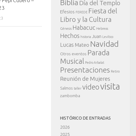
e Pepi Cubero –
Biblia
Día del Templo
23
Fiesta del
Efesios
FEREDE
Libro y la Cultura
23
Habacuc
Génesis
Hebreos
Hechos
Juan
historia
Levítico
Navidad
Lucas
Mateo
Parada
Otros eventos
Musical
Pedro Arbalat
Presentaciones
Retiro
Reunión de Mujeres
visita
video
Salmos
taller
zambomba
HISTÓRICO DE ENTRADAS
2026
2025