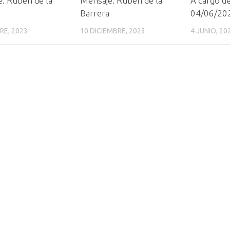
: Rubén de la
Mensaje: Rubén de la
A cargo d
Barrera
04/06/20
RE, 2023
10 DICIEMBRE, 2023
4 JUNIO, 20