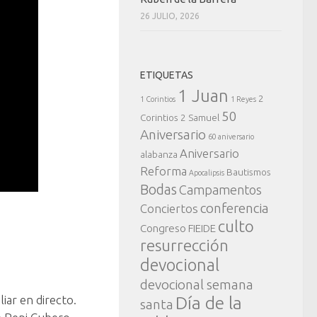
26 JULIO, 2026
ETIQUETAS
1 Juan
2
1 Corintios
1 Reyes
50
Corintios
2 Samuel
Aniversario
60 aniversario
Aniversario
alabanza
Reforma
Bautismos
Apocalipsis
Bodas
Campamentos
conferencia
Conciertos
culto
Congreso FIEIDE
resurrección
devocional
devocional semana
liar en directo.
Día de la
santa