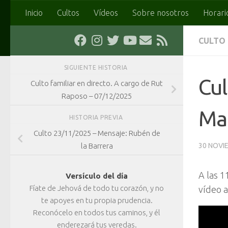
Inicio
Cultos
Vídeos
Sobre nosotros
Horari
Saltar al contenido
CULTO
SIGUIENTE HISTORIA
Cul
Culto familiar en directo. A cargo de Rut
Raposo – 07/12/2025
Ma
HISTORIA PREVIA
Culto 23/11/2025 – Mensaje: Rubén de
la Barrera
30 NOVI
A las 1
Versículo del día
Fíate de Jehová de todo tu corazón, y no
vídeo a
te apoyes en tu propia prudencia.
Reconócelo en todos tus caminos, y él
enderezará tus veredas.