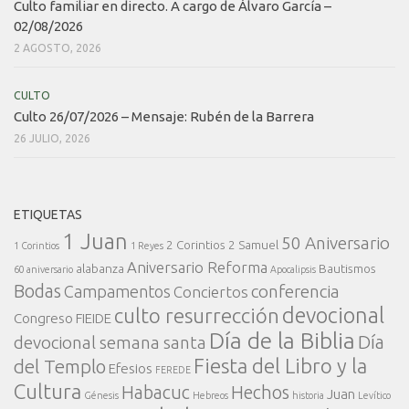
Culto familiar en directo. A cargo de Álvaro García –
02/08/2026
2 AGOSTO, 2026
CULTO
Culto 26/07/2026 – Mensaje: Rubén de la Barrera
26 JULIO, 2026
ETIQUETAS
1 Juan
50 Aniversario
2 Corintios
2 Samuel
1 Corintios
1 Reyes
Aniversario Reforma
alabanza
Bautismos
60 aniversario
Apocalipsis
Bodas
conferencia
Campamentos
Conciertos
devocional
culto resurrección
Congreso FIEIDE
Día de la Biblia
Día
devocional semana santa
Fiesta del Libro y la
del Templo
Efesios
FEREDE
Cultura
Habacuc
Hechos
Juan
Génesis
Hebreos
historia
Levítico