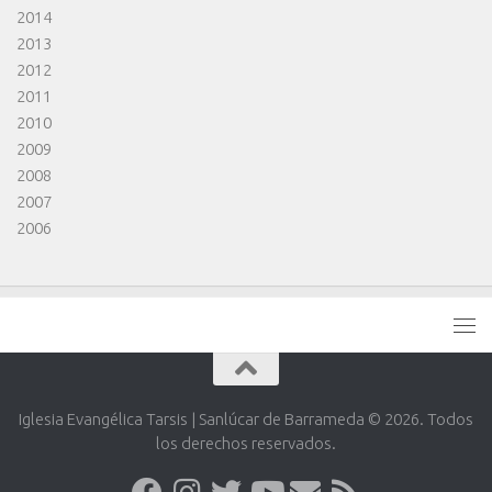
2014
2013
2012
2011
2010
2009
2008
2007
2006
Iglesia Evangélica Tarsis | Sanlúcar de Barrameda © 2026. Todos
los derechos reservados.