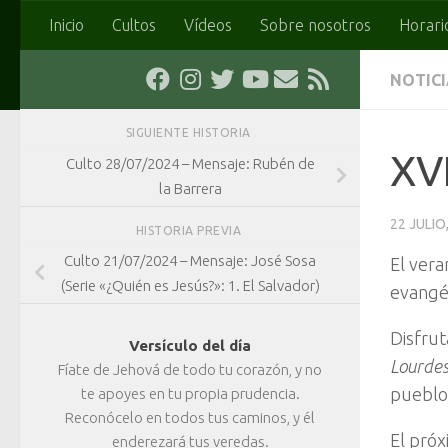
Inicio
Cultos
Vídeos
Sobre nosotros
Horari
Saltar al contenido
NOTIC
SIGUIENTE HISTORIA
XVI
Culto 28/07/2024 – Mensaje: Rubén de
la Barrera
22 JULIO
HISTORIA PREVIA
Culto 21/07/2024 – Mensaje: José Sosa
El vera
(Serie «¿Quién es Jesús?»: 1. El Salvador)
evangél
Disfru
Versículo del día
Lourde
Fíate de Jehová de todo tu corazón, y no
pueblo
te apoyes en tu propia prudencia.
Reconócelo en todos tus caminos, y él
El pró
enderezará tus veredas.