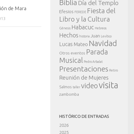
Biblia
Día del Templo
ión de Mara
Fiesta del
Efesios
FEREDE
Libro y la Cultura
013
Habacuc
Génesis
Hebreos
Hechos
Juan
historia
Levítico
Navidad
Lucas
Mateo
Parada
Otros eventos
Musical
Pedro Arbalat
Presentaciones
Retiro
Reunión de Mujeres
visita
video
Salmos
taller
zambomba
HISTÓRICO DE ENTRADAS
2026
2025