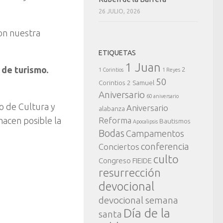
26 JULIO, 2026
on nuestra
ETIQUETAS
1 Juan
 de turismo.
2
1 Corintios
1 Reyes
50
Corintios
2 Samuel
Aniversario
60 aniversario
o de Cultura y
Aniversario
alabanza
hacen posible la
Reforma
Bautismos
Apocalipsis
Bodas
Campamentos
conferencia
Conciertos
culto
Congreso FIEIDE
resurrección
devocional
devocional semana
Día de la
santa