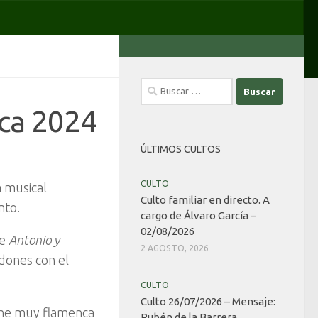
Buscar:
ica 2024
ÚLTIMOS CULTOS
CULTO
a musical
Culto familiar en directo. A
nto.
cargo de Álvaro García –
02/08/2026
de
Antonio y
2 AGOSTO, 2026
dones con el
CULTO
Culto 26/07/2026 – Mensaje:
oche muy flamenca
Rubén de la Barrera