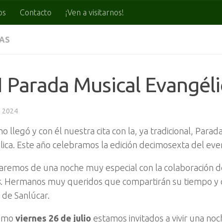
os
Contacto
¡Ven a visitarnos!
IAS
 Parada Musical Evangél
, 2024
no llegó y con él nuestra cita con la, ya tradicional, Parad
ica. Este año celebramos la edición decimosexta del eve
taremos de una noche muy especial con la colaboración 
s
. Hermanos muy queridos que compartirán su tiempo y 
 de Sanlúcar.
ximo
viernes 26 de julio
estamos invitados a vivir una n