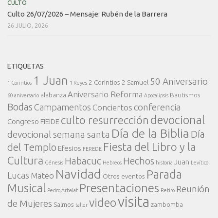
CULTO
Culto 26/07/2026 – Mensaje: Rubén de la Barrera
26 JULIO, 2026
ETIQUETAS
1 Juan
50 Aniversario
2 Corintios
2 Samuel
1 Corintios
1 Reyes
Aniversario Reforma
alabanza
Bautismos
60 aniversario
Apocalipsis
Bodas
conferencia
Campamentos
Conciertos
devocional
culto resurrección
Congreso FIEIDE
Día de la Biblia
Día
devocional semana santa
Fiesta del Libro y la
del Templo
Efesios
FEREDE
Cultura
Habacuc
Hechos
Juan
Génesis
Hebreos
historia
Levítico
Navidad
Parada
Lucas
Mateo
Otros eventos
Presentaciones
Musical
Reunión
Pedro Arbalat
Retiro
visita
video
de Mujeres
Salmos
zambomba
taller