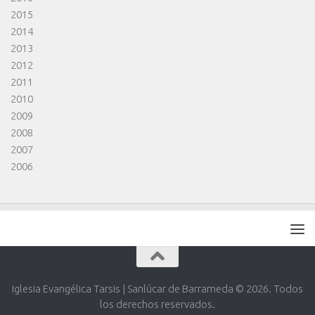
2015
2014
2013
2012
2011
2010
2009
2008
2007
2006
Iglesia Evangélica Tarsis | Sanlúcar de Barrameda © 2026. Todos
los derechos reservados.