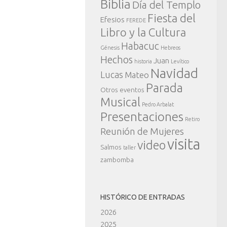
Biblia
Día del Templo
Fiesta del
Efesios
FEREDE
Libro y la Cultura
Habacuc
Génesis
Hebreos
Hechos
Juan
historia
Levítico
Navidad
Lucas
Mateo
Parada
Otros eventos
Musical
Pedro Arbalat
Presentaciones
Retiro
Reunión de Mujeres
visita
video
Salmos
taller
zambomba
HISTÓRICO DE ENTRADAS
2026
2025