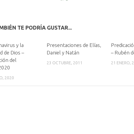
MBIÉN TE PODRÍA GUSTAR...
avirus y la
Presentaciones de Elías,
Predicaci
d de Dios –
Daniel y Natán
– Rubén d
ción del
23 OCTUBRE, 2011
21 ENERO, 
2020
O, 2020