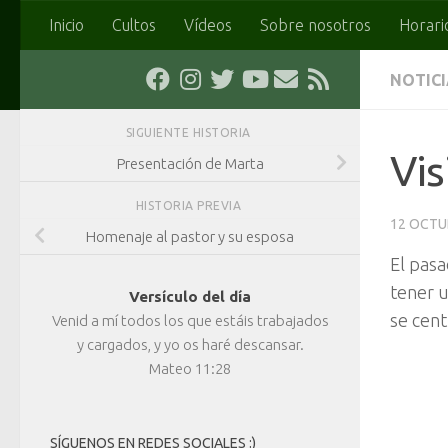
Inicio
Cultos
Vídeos
Sobre nosotros
Horari
Saltar al contenido
NOTIC
SIGUIENTE HISTORIA
Vis
Presentación de Marta
HISTORIA PREVIA
12 OCTU
Homenaje al pastor y su esposa
El pasa
tener u
Versículo del día
se cent
Venid a mí todos los que estáis trabajados
y cargados, y yo os haré descansar.
Mateo 11:28
SÍGUENOS EN REDES SOCIALES :)