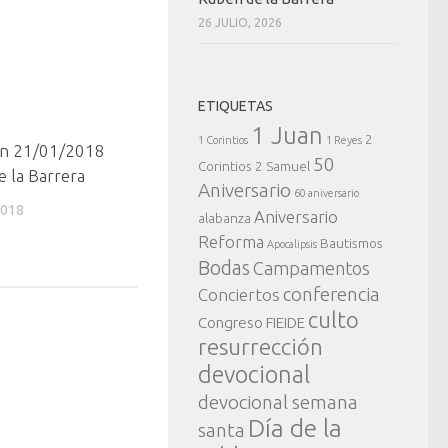
26 JULIO, 2026
ETIQUETAS
1 Juan
2
1 Corintios
1 Reyes
ón 21/01/2018
50
Corintios
2 Samuel
e la Barrera
Aniversario
60 aniversario
2018
Aniversario
alabanza
Reforma
Bautismos
Apocalipsis
Bodas
Campamentos
conferencia
Conciertos
culto
Congreso FIEIDE
resurrección
devocional
devocional semana
Día de la
santa