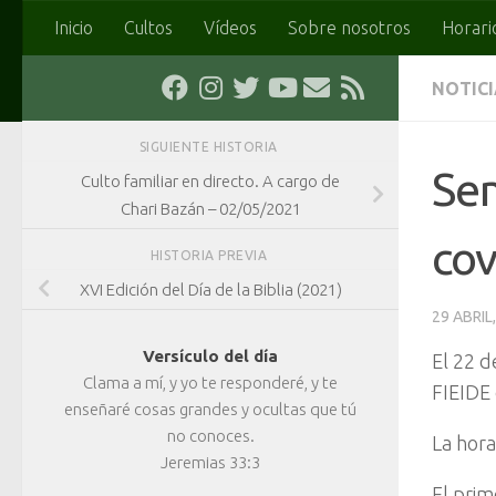
Inicio
Cultos
Vídeos
Sobre nosotros
Horari
Saltar al contenido
NOTIC
SIGUIENTE HISTORIA
Sem
Culto familiar en directo. A cargo de
Chari Bazán – 02/05/2021
cov
HISTORIA PREVIA
XVI Edición del Día de la Biblia (2021)
29 ABRIL
Versículo del día
El 22 d
Clama a mí, y yo te responderé, y te
FIEIDE 
enseñaré cosas grandes y ocultas que tú
no conoces.
La hora
Jeremias 33:3
El prim