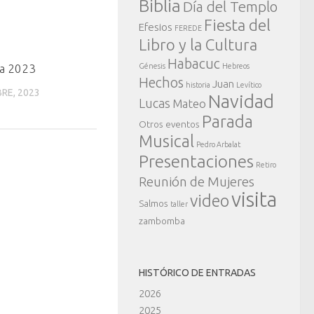
Biblia
Día del Templo
Fiesta del
Efesios
FEREDE
Libro y la Cultura
Habacuc
a 2023
Génesis
Hebreos
Hechos
Juan
historia
Levítico
RE, 2023
Navidad
Lucas
Mateo
Parada
Otros eventos
Musical
Pedro Arbalat
Presentaciones
Retiro
Reunión de Mujeres
visita
video
Salmos
taller
zambomba
HISTÓRICO DE ENTRADAS
2026
2025