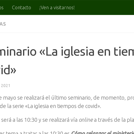
os
Contacto
¡Ven a visitarnos!
IAS
inario «La iglesia en ti
id»
, 2021
e mayo se realizará el último seminario, de momento, pr
de la serie «La iglesia en tiempos de covid».
 será a las 10:30 y se realizará vía
online
a través de la p
er tema a tratar a las 10:30 es
Cómo relanzar el ministeri