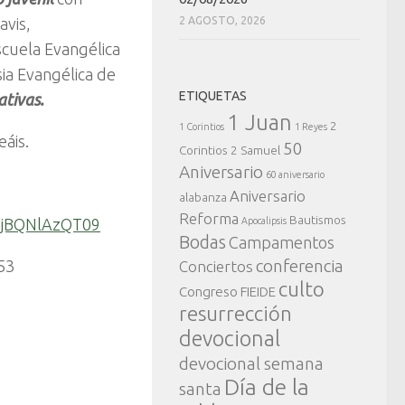
avis,
2 AGOSTO, 2026
Escuela Evangélica
ia Evangélica de
ETIQUETAS
ativas.
1 Juan
2
1 Corintios
1 Reyes
eáis.
50
Corintios
2 Samuel
Aniversario
60 aniversario
Aniversario
alabanza
Reforma
Bautismos
YjBQNlAzQT09
Apocalipsis
Bodas
Campamentos
conferencia
53
Conciertos
culto
Congreso FIEIDE
resurrección
devocional
devocional semana
Día de la
santa