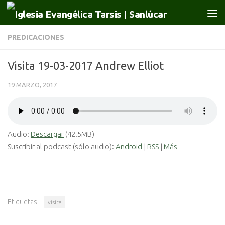
Saltar al contenido
PREDICACIONES
Visita 19-03-2017 Andrew Elliot
19 MARZO, 2017
Audio:
Descargar
(42.5MB)
Suscribir al podcast (sólo audio):
Android
|
RSS
|
Más
Etiquetas:
visita