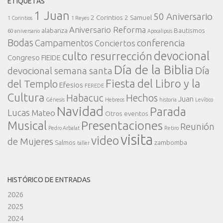
ETIQUETAS
1 Juan
50 Aniversario
2 Corintios
2 Samuel
1 Corintios
1 Reyes
Aniversario Reforma
alabanza
Bautismos
60 aniversario
Apocalipsis
Bodas
conferencia
Campamentos
Conciertos
devocional
culto resurrección
Congreso FIEIDE
Día de la Biblia
Día
devocional semana santa
Fiesta del Libro y la
del Templo
Efesios
FEREDE
Cultura
Habacuc
Hechos
Juan
Génesis
Hebreos
historia
Levítico
Navidad
Parada
Lucas
Mateo
Otros eventos
Presentaciones
Musical
Reunión
Pedro Arbalat
Retiro
visita
video
de Mujeres
Salmos
zambomba
taller
HISTÓRICO DE ENTRADAS
2026
2025
2024