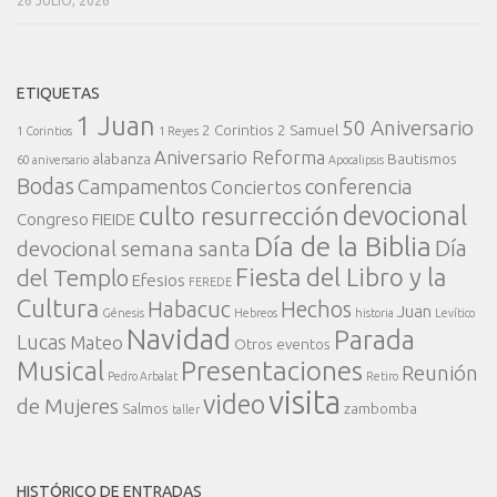
26 JULIO, 2026
ETIQUETAS
1 Juan
50 Aniversario
2 Corintios
2 Samuel
1 Corintios
1 Reyes
Aniversario Reforma
alabanza
Bautismos
60 aniversario
Apocalipsis
Bodas
conferencia
Campamentos
Conciertos
devocional
culto resurrección
Congreso FIEIDE
Día de la Biblia
Día
devocional semana santa
Fiesta del Libro y la
del Templo
Efesios
FEREDE
Cultura
Habacuc
Hechos
Juan
Génesis
Hebreos
historia
Levítico
Navidad
Parada
Lucas
Mateo
Otros eventos
Presentaciones
Musical
Reunión
Pedro Arbalat
Retiro
visita
video
de Mujeres
Salmos
zambomba
taller
HISTÓRICO DE ENTRADAS