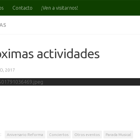
os
Contacto
¡Ven a visitarnos!
IAS
ximas actividades
O, 2017
:
Aniversario Reforma
Conciertos
Otros eventos
Parada Musical