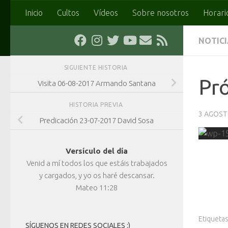
Inicio
Cultos
Vídeos
Sobre nosotros
Horari
Saltar al contenido
NOTIC
SIGUIENTE HISTORIA
Pró
Visita 06-08-2017 Armando Santana
HISTORIA PREVIA
3 AGOST
Predicación 23-07-2017 David Sosa
Versículo del día
Venid a mí todos los que estáis trabajados
y cargados, y yo os haré descansar.
Mateo 11:28
Etiquetas
SÍGUENOS EN REDES SOCIALES :)