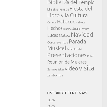
Biblia
Día del Templo
Fiesta del
Efesios
FEREDE
Libro y la Cultura
Habacuc
Génesis
Hebreos
Hechos
Juan
historia
Levítico
Navidad
Lucas
Mateo
Parada
Otros eventos
Musical
Pedro Arbalat
Presentaciones
Retiro
Reunión de Mujeres
visita
video
Salmos
taller
zambomba
HISTÓRICO DE ENTRADAS
2026
2025