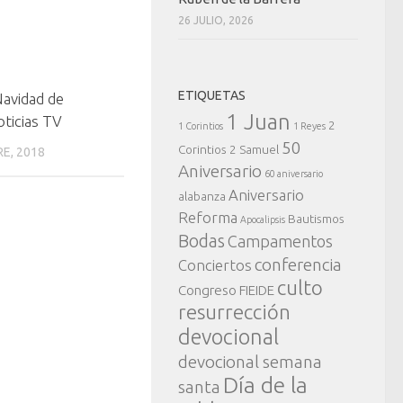
26 JULIO, 2026
ETIQUETAS
Navidad de
1 Juan
ticias TV
2
1 Corintios
1 Reyes
50
Corintios
2 Samuel
RE, 2018
Aniversario
60 aniversario
Aniversario
alabanza
Reforma
Bautismos
Apocalipsis
Bodas
Campamentos
conferencia
Conciertos
culto
Congreso FIEIDE
resurrección
devocional
devocional semana
Día de la
santa