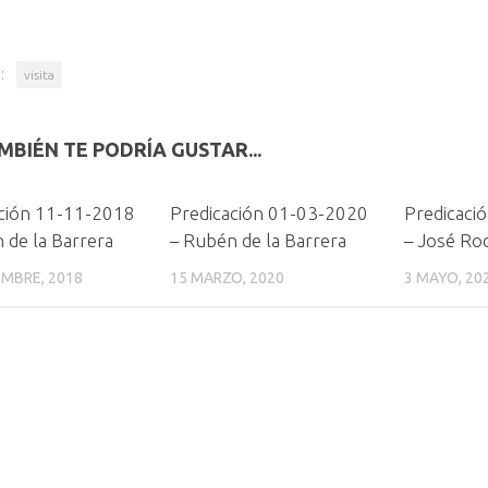
:
visita
MBIÉN TE PODRÍA GUSTAR...
ción 11-11-2018
Predicación 01-03-2020
Predicaci
 de la Barrera
– Rubén de la Barrera
– José Ro
EMBRE, 2018
15 MARZO, 2020
3 MAYO, 20