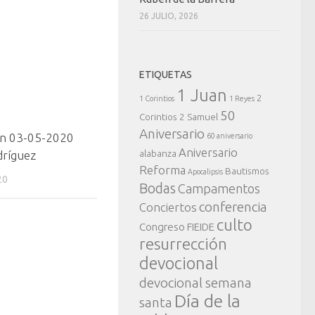
26 JULIO, 2026
ETIQUETAS
1 Juan
2
1 Corintios
1 Reyes
50
Corintios
2 Samuel
Aniversario
ón 03-05-2020
60 aniversario
Aniversario
alabanza
dríguez
Reforma
Bautismos
Apocalipsis
20
Bodas
Campamentos
conferencia
Conciertos
culto
Congreso FIEIDE
resurrección
devocional
devocional semana
Día de la
santa