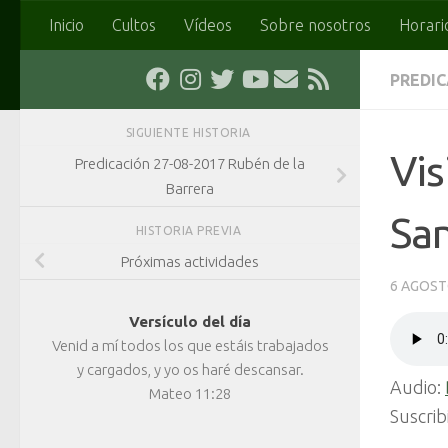
Inicio
Cultos
Vídeos
Sobre nosotros
Horari
Saltar al contenido
PREDI
SIGUIENTE HISTORIA
Vi
Predicación 27-08-2017 Rubén de la
Barrera
Sa
HISTORIA PREVIA
Próximas actividades
6 AGOST
Versículo del día
Venid a mí todos los que estáis trabajados
y cargados, y yo os haré descansar.
Audio:
Mateo 11:28
Suscrib