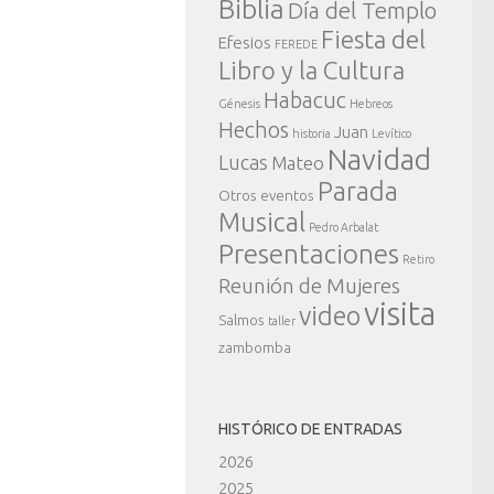
Biblia
Día del Templo
Fiesta del
Efesios
FEREDE
Libro y la Cultura
Habacuc
Génesis
Hebreos
Hechos
Juan
historia
Levítico
Navidad
Lucas
Mateo
Parada
Otros eventos
Musical
Pedro Arbalat
Presentaciones
Retiro
Reunión de Mujeres
visita
video
Salmos
taller
zambomba
HISTÓRICO DE ENTRADAS
2026
2025