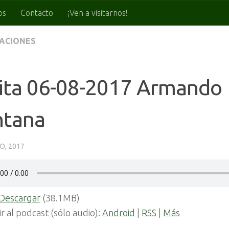
os
Contacto
¡Ven a visitarnos!
CACIONES
sita 06-08-2017 Armando
ntana
O, 2017
Descargar
(38.1MB)
ir al podcast (sólo audio):
Android
|
RSS
|
Más