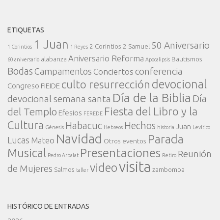
ETIQUETAS
1 Juan
50 Aniversario
2 Corintios
2 Samuel
1 Corintios
1 Reyes
Aniversario Reforma
alabanza
Bautismos
60 aniversario
Apocalipsis
Bodas
conferencia
Campamentos
Conciertos
devocional
culto resurrección
Congreso FIEIDE
Día de la Biblia
Día
devocional semana santa
Fiesta del Libro y la
del Templo
Efesios
FEREDE
Cultura
Habacuc
Hechos
Juan
Génesis
Hebreos
historia
Levítico
Navidad
Parada
Lucas
Mateo
Otros eventos
Presentaciones
Musical
Reunión
Pedro Arbalat
Retiro
visita
video
de Mujeres
Salmos
zambomba
taller
HISTÓRICO DE ENTRADAS