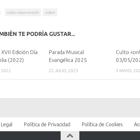
:
culto resurrección
video
MBIÉN TE PODRÍA GUSTAR...
 XVII Edición Día
Parada Musical
Culto «onl
blia (2022)
Evangélica 2025
03/05/20
, 2022
22 JULIO, 2025
3 MAYO, 20
 Legal
Política de Privacidad
Política de Cookies
Ac