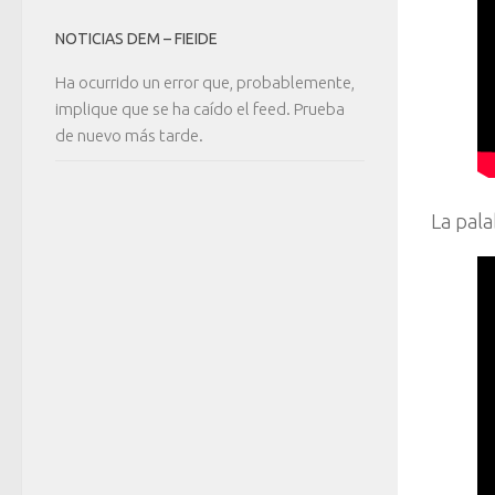
NOTICIAS DEM – FIEIDE
Ha ocurrido un error que, probablemente,
implique que se ha caído el feed. Prueba
de nuevo más tarde.
La pala