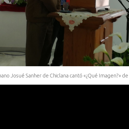
mano Josué Sanher de Chiclana cantó «¿Qué Imagen?» de