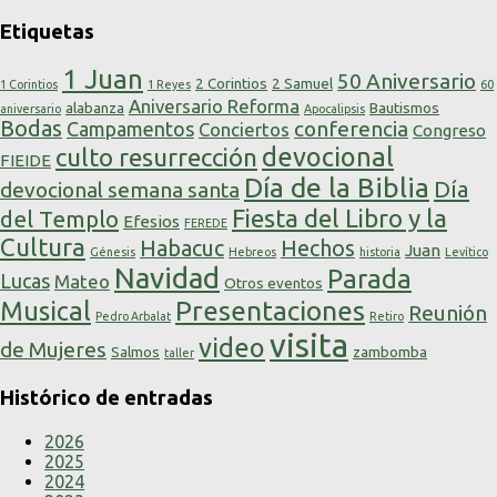
Etiquetas
1 Juan
50 Aniversario
2 Corintios
2 Samuel
1 Corintios
1 Reyes
60
Aniversario Reforma
alabanza
Bautismos
aniversario
Apocalipsis
Bodas
conferencia
Campamentos
Conciertos
Congreso
devocional
culto resurrección
FIEIDE
Día de la Biblia
Día
devocional semana santa
Fiesta del Libro y la
del Templo
Efesios
FEREDE
Cultura
Habacuc
Hechos
Juan
Génesis
Hebreos
historia
Levítico
Navidad
Parada
Lucas
Mateo
Otros eventos
Presentaciones
Musical
Reunión
Pedro Arbalat
Retiro
visita
video
de Mujeres
Salmos
zambomba
taller
Histórico de entradas
2026
2025
2024