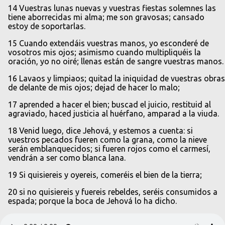
14 Vuestras lunas nuevas y vuestras fiestas solemnes las
tiene aborrecidas mi alma; me son gravosas; cansado
estoy de soportarlas.
15 Cuando extendáis vuestras manos, yo esconderé de
vosotros mis ojos; asimismo cuando multipliquéis la
oración, yo no oiré; llenas están de sangre vuestras manos.
16 Lavaos y limpiaos; quitad la iniquidad de vuestras obras
de delante de mis ojos; dejad de hacer lo malo;
17 aprended a hacer el bien; buscad el juicio, restituid al
agraviado, haced justicia al huérfano, amparad a la viuda.
18 Venid luego, dice Jehová, y estemos a cuenta: si
vuestros pecados fueren como la grana, como la nieve
serán emblanquecidos; si fueren rojos como el carmesí,
vendrán a ser como blanca lana.
19 Si quisiereis y oyereis, comeréis el bien de la tierra;
20 si no quisiereis y fuereis rebeldes, seréis consumidos a
espada; porque la boca de Jehová lo ha dicho.