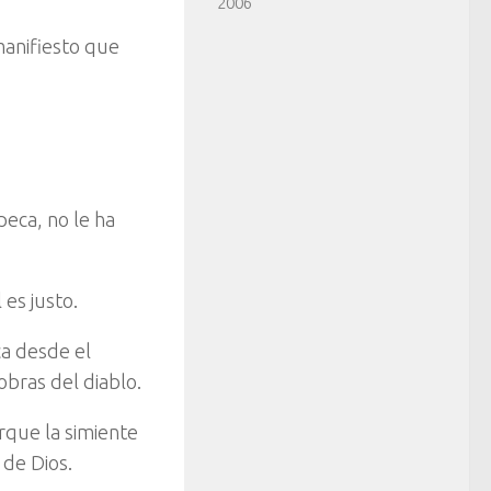
2006
manifiesto que
eca, no le ha
 es justo.
ca desde el
 obras del diablo.
rque la simiente
 de Dios.