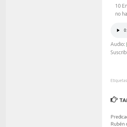
10 En
no ha
Audio:
Suscrib
Etiquetas
TA
Predica
Rubén d