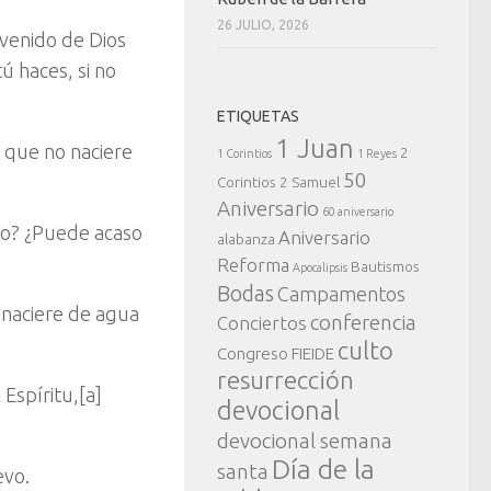
26 JULIO, 2026
 venido de Dios
 haces, si no
ETIQUETAS
1 Juan
l que no naciere
2
1 Corintios
1 Reyes
50
Corintios
2 Samuel
Aniversario
60 aniversario
jo? ¿Puede acaso
Aniversario
alabanza
Reforma
Bautismos
Apocalipsis
Bodas
Campamentos
o naciere de agua
conferencia
Conciertos
culto
Congreso FIEIDE
resurrección
 Espíritu,[a]
devocional
devocional semana
Día de la
santa
evo.