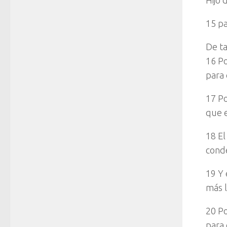
Hijo 
15 pa
De t
16 Po
para 
17 Po
que e
18 El
conde
19 Y 
más l
20 Po
para 