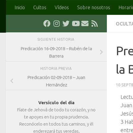
Inicio
Cultos
Vídeos
Sobre nosotros
Horari
Saltar al contenido
OCULT
SIGUIENTE HISTORIA
Pre
Predicación 16-09-2018 – Rubén de la
Barrera
la 
HISTORIA PREVIA
Predicación 02-09-2018 – Juan
Hernández
10 SEPT
Lectu
Versículo del día
Juan
Fíate de Jehová de todo tu corazón, y no
Jesú
te apoyes en tu propia prudencia.
3 Hab
Reconócelo en todos tus caminos, y él
entre
enderezará tus veredas.