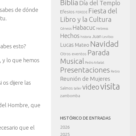
Biblia
Día del Templo
i sabes de dónde
Fiesta del
Efesios
FEREDE
tu.
Libro y la Cultura
Habacuc
Génesis
Hebreos
Hechos
Juan
historia
Levítico
Navidad
Lucas
Mateo
 sabes esto?
Parada
Otros eventos
, y lo que hemos
Musical
Pedro Arbalat
Presentaciones
Retiro
Reunión de Mujeres
 os dijere las
visita
video
Salmos
taller
zambomba
jo del Hombre, que
HISTÓRICO DE ENTRADAS
ecesario que el
2026
2025