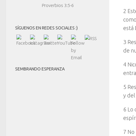
Proverbios 3:5-6
2 Est
como 
está 
SÍGUENOS EN REDES SOCIALES :)
3 Res
de nu
4 Nic
SEMBRANDO ESPERANZA
entra
5 Res
y del
6 Lo 
espír
7 No 