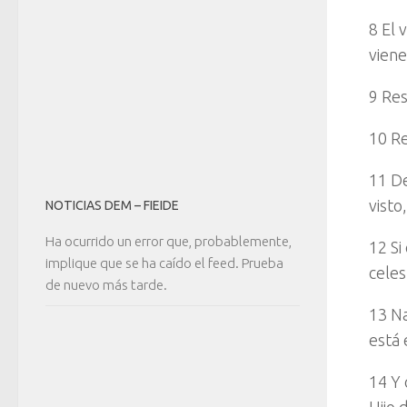
8 El 
viene
9 Res
10 Re
11 De
visto
NOTICIAS DEM – FIEIDE
Ha ocurrido un error que, probablemente,
12 Si
implique que se ha caído el feed. Prueba
celes
de nuevo más tarde.
13 Na
está 
14 Y 