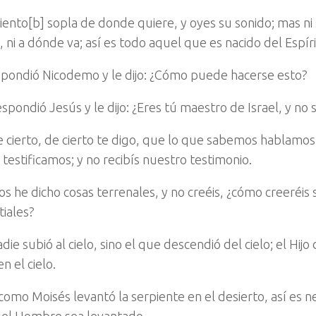
viento[b] sopla de donde quiere, y oyes su sonido; mas n
, ni a dónde va; así es todo aquel que es nacido del Espíri
pondió Nicodemo y le dijo: ¿Cómo puede hacerse esto?
spondió Jesús y le dijo: ¿Eres tú maestro de Israel, y no
 cierto, de cierto te digo, que lo que sabemos hablamos
, testificamos; y no recibís nuestro testimonio.
 os he dicho cosas terrenales, y no creéis, ¿cómo creeréis si
tiales?
die subió al cielo, sino el que descendió del cielo; el Hi
en el cielo.
como Moisés levantó la serpiente en el desierto, así es n