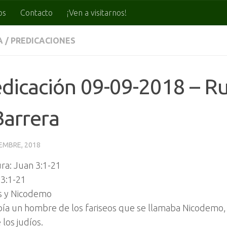
os
Contacto
¡Ven a visitarnos!
A
/
PREDICACIONES
dicación 09-09-2018 – R
Barrera
IEMBRE, 2018
ra: Juan 3:1-21
 3:1-21
s y Nicodemo
ía un hombre de los fariseos que se llamaba Nicodemo, 
 los judíos.