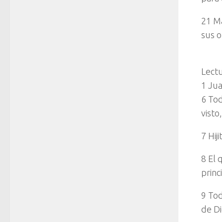
21 Ma
sus o
Lectu
1 Jua
6 Tod
visto
7 Hij
8 El 
princ
9 Tod
de Di