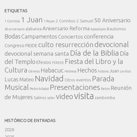
ETIQUETAS
1 Juan
50 Aniversario
2 Corintios
2 Samuel
1 Corintios
1 Reyes
Aniversario Reforma
alabanza
Bautismos
60 aniversario
Apocalipsis
Bodas
conferencia
Campamentos
Conciertos
devocional
culto resurrección
Congreso FIEIDE
Día de la Biblia
Día
devocional semana santa
Fiesta del Libro y la
del Templo
Efesios
FEREDE
Cultura
Habacuc
Hechos
Juan
Génesis
Hebreos
historia
Levítico
Navidad
Parada
Lucas
Mateo
Otros eventos
Presentaciones
Musical
Reunión
Pedro Arbalat
Retiro
visita
video
de Mujeres
Salmos
zambomba
taller
HISTÓRICO DE ENTRADAS
2026
2025