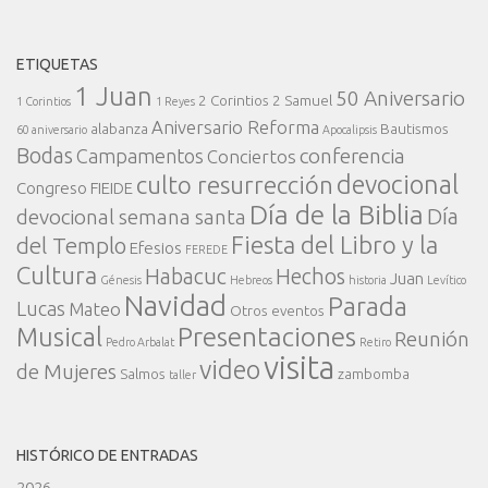
ETIQUETAS
1 Juan
50 Aniversario
2 Corintios
2 Samuel
1 Corintios
1 Reyes
Aniversario Reforma
alabanza
Bautismos
60 aniversario
Apocalipsis
Bodas
conferencia
Campamentos
Conciertos
devocional
culto resurrección
Congreso FIEIDE
Día de la Biblia
Día
devocional semana santa
Fiesta del Libro y la
del Templo
Efesios
FEREDE
Cultura
Habacuc
Hechos
Juan
Génesis
Hebreos
historia
Levítico
Navidad
Parada
Lucas
Mateo
Otros eventos
Presentaciones
Musical
Reunión
Pedro Arbalat
Retiro
visita
video
de Mujeres
Salmos
zambomba
taller
HISTÓRICO DE ENTRADAS
2026