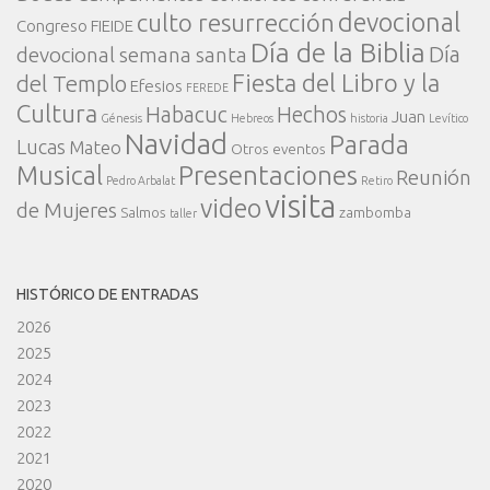
devocional
culto resurrección
Congreso FIEIDE
Día de la Biblia
Día
devocional semana santa
Fiesta del Libro y la
del Templo
Efesios
FEREDE
Cultura
Habacuc
Hechos
Juan
Génesis
Hebreos
historia
Levítico
Navidad
Parada
Lucas
Mateo
Otros eventos
Presentaciones
Musical
Reunión
Pedro Arbalat
Retiro
visita
video
de Mujeres
Salmos
zambomba
taller
HISTÓRICO DE ENTRADAS
2026
2025
2024
2023
2022
2021
2020