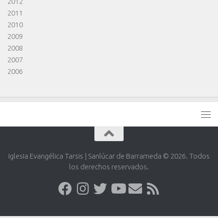
2012
2011
2010
2009
2008
2007
2006
Iglesia Evangélica Tarsis | Sanlúcar de Barrameda © 2026. Todos
los derechos reservados.