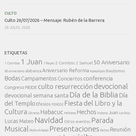
CULTO
Culto 26/07/2026 – Mensaje: Rubén de la Barrera
26 JULIO, 2026
ETIQUETAS
1 Juan
50 Aniversario
2 Corintios
2 Samuel
1 Corintios
1 Reyes
Aniversario Reforma
alabanza
Bautismos
60 aniversario
Apocalipsis
Bodas
conferencia
Campamentos
Conciertos
devocional
culto resurrección
Congreso FIEIDE
Día de la Biblia
Día
devocional semana santa
Fiesta del Libro y la
del Templo
Efesios
FEREDE
Cultura
Habacuc
Hechos
Juan
Génesis
Hebreos
historia
Levítico
Navidad
Parada
Lucas
Mateo
Otros eventos
Presentaciones
Musical
Reunión
Pedro Arbalat
Retiro