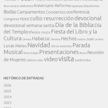
Aniversario Reforma
alabanza
Bautismos
60 aniversario
Apocalipsis
Bodas
conferencia
Campamentos
Conciertos
devocional
culto resurrección
Congreso FIEIDE
Día de la Biblia
Día
devocional semana santa
Fiesta del Libro y la
del Templo
Efesios
FEREDE
Cultura
Habacuc
Hechos
Juan
Génesis
Hebreos
historia
Levítico
Navidad
Parada
Lucas
Mateo
Otros eventos
Presentaciones
Musical
Reunión
Pedro Arbalat
Retiro
visita
video
de Mujeres
Salmos
zambomba
taller
HISTÓRICO DE ENTRADAS
2026
2025
2024
2023