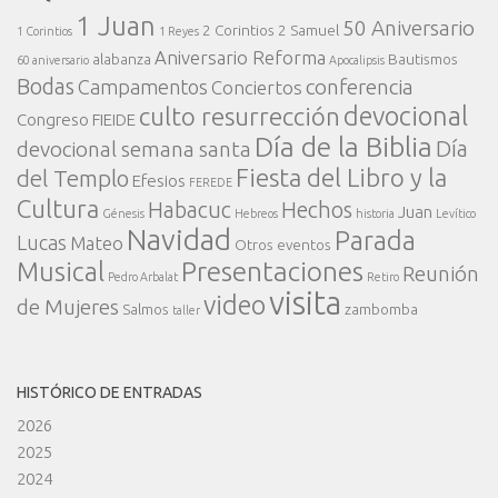
1 Juan
50 Aniversario
2 Corintios
2 Samuel
1 Corintios
1 Reyes
Aniversario Reforma
alabanza
Bautismos
60 aniversario
Apocalipsis
Bodas
conferencia
Campamentos
Conciertos
devocional
culto resurrección
Congreso FIEIDE
Día de la Biblia
Día
devocional semana santa
Fiesta del Libro y la
del Templo
Efesios
FEREDE
Cultura
Habacuc
Hechos
Juan
Génesis
Hebreos
historia
Levítico
Navidad
Parada
Lucas
Mateo
Otros eventos
Presentaciones
Musical
Reunión
Pedro Arbalat
Retiro
visita
video
de Mujeres
Salmos
zambomba
taller
HISTÓRICO DE ENTRADAS
2026
2025
2024