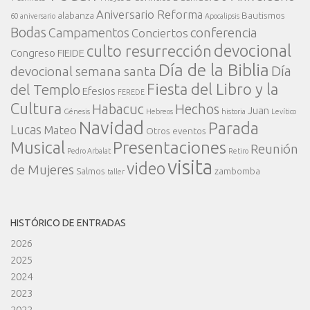
Aniversario Reforma
alabanza
Bautismos
60 aniversario
Apocalipsis
Bodas
conferencia
Campamentos
Conciertos
devocional
culto resurrección
Congreso FIEIDE
Día de la Biblia
Día
devocional semana santa
Fiesta del Libro y la
del Templo
Efesios
FEREDE
Cultura
Habacuc
Hechos
Juan
Génesis
Hebreos
historia
Levítico
Navidad
Parada
Lucas
Mateo
Otros eventos
Presentaciones
Musical
Reunión
Pedro Arbalat
Retiro
visita
video
de Mujeres
Salmos
zambomba
taller
HISTÓRICO DE ENTRADAS
2026
2025
2024
2023
2022