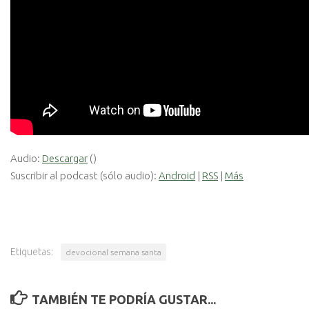
Audio:
Descargar
()
Suscribir al podcast (sólo audio):
Android
|
RSS
|
Más
Etiquetas:
devocional semana santa
TAMBIÉN TE PODRÍA GUSTAR...