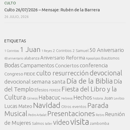
CULTO
Culto 26/07/2026 – Mensaje: Rubén de la Barrera
26 JULIO, 2026
ETIQUETAS
1 Juan
50 Aniversario
2 Corintios
2 Samuel
1 Corintios
1 Reyes
Aniversario Reforma
alabanza
Bautismos
60 aniversario
Apocalipsis
Bodas
conferencia
Campamentos
Conciertos
devocional
culto resurrección
Congreso FIEIDE
Día de la Biblia
Día
devocional semana santa
Fiesta del Libro y la
del Templo
Efesios
FEREDE
Cultura
Habacuc
Hechos
Juan
Génesis
Hebreos
historia
Levítico
Navidad
Parada
Lucas
Mateo
Otros eventos
Presentaciones
Musical
Reunión
Pedro Arbalat
Retiro
visita
video
de Mujeres
Salmos
zambomba
taller