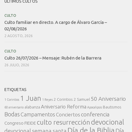
ÚLTIMOS CULTOS
CULTO
Culto familiar en directo. A cargo de Álvaro García –
02/08/2026
2 AGOSTO, 2026
CULTO
Culto 26/07/2026 – Mensaje: Rubén de la Barrera
26 JULIO, 2026
ETIQUETAS
1 Juan
50 Aniversario
2 Corintios
2 Samuel
1 Corintios
1 Reyes
Aniversario Reforma
alabanza
Bautismos
60 aniversario
Apocalipsis
Bodas
conferencia
Campamentos
Conciertos
devocional
culto resurrección
Congreso FIEIDE
Día de la Biblia
Día
devocional semana santa