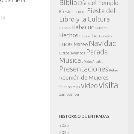
Rubén de la
Biblia
Día del Templo
Fiesta del
Efesios
FEREDE
Libro y la Cultura
026
Habacuc
Génesis
Hebreos
Hechos
Juan
historia
Levítico
Navidad
Lucas
Mateo
Parada
Otros eventos
Musical
Pedro Arbalat
Presentaciones
Retiro
Reunión de Mujeres
visita
video
Salmos
taller
zambomba
HISTÓRICO DE ENTRADAS
2026
2025