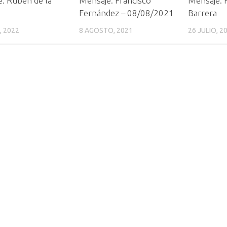
: Rubén de la
Mensaje: Francisco
Mensaje: 
Fernández – 08/08/2021
Barrera
, 2022
8 AGOSTO, 2021
26 JULIO, 2