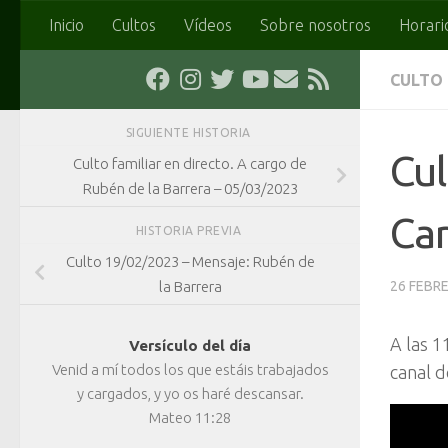
Inicio
Cultos
Vídeos
Sobre nosotros
Horari
Saltar al contenido
CULTO
SIGUIENTE HISTORIA
Cul
Culto familiar en directo. A cargo de
Rubén de la Barrera – 05/03/2023
Car
HISTORIA PREVIA
Culto 19/02/2023 – Mensaje: Rubén de
la Barrera
26 FEBRE
A las 1
Versículo del día
Venid a mí todos los que estáis trabajados
canal 
y cargados, y yo os haré descansar.
Mateo 11:28