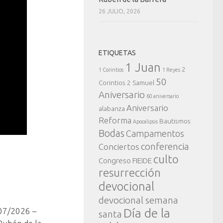
26 JULIO, 2026
ETIQUETAS
1 Juan
2
1 Corintios
1 Reyes
50
Corintios
2 Samuel
Aniversario
60 aniversario
Aniversario
alabanza
Reforma
Bautismos
Apocalipsis
Bodas
Campamentos
conferencia
Conciertos
culto
Congreso FIEIDE
resurrección
devocional
devocional semana
07/2026 –
Día de la
santa