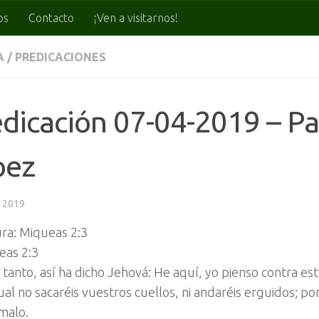
os
Contacto
¡Ven a visitarnos!
A
/
PREDICACIONES
dicación 07-04-2019 – Pa
pez
, 2019
ra: Miqueas 2:3
eas 2:3
 tanto, así ha dicho Jehová: He aquí, yo pienso contra est
ual no sacaréis vuestros cuellos, ni andaréis erguidos; p
malo.