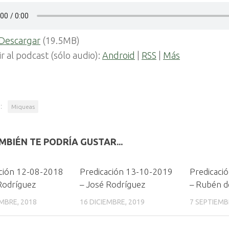
Descargar
(19.5MB)
ir al podcast (sólo audio):
Android
|
RSS
|
Más
:
Miqueas
MBIÉN TE PODRÍA GUSTAR...
ción 12-08-2018
Predicación 13-10-2019
Predicaci
Rodríguez
– José Rodríguez
– Rubén d
MBRE, 2018
16 DICIEMBRE, 2019
7 SEPTIEMB