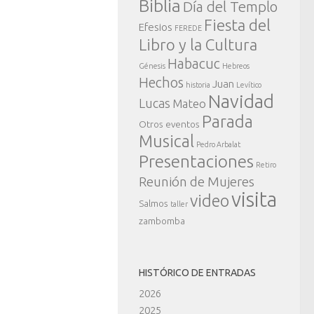
Biblia
Día del Templo
Fiesta del
Efesios
FEREDE
Libro y la Cultura
Habacuc
Génesis
Hebreos
Hechos
Juan
historia
Levítico
Navidad
Lucas
Mateo
Parada
Otros eventos
Musical
Pedro Arbalat
Presentaciones
Retiro
Reunión de Mujeres
visita
video
Salmos
taller
zambomba
HISTÓRICO DE ENTRADAS
2026
2025