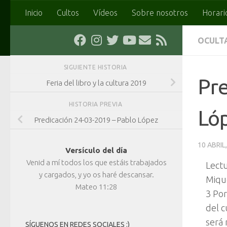
Inicio
Cultos
Vídeos
Sobre nosotros
Horari
Saltar al contenido
OCULT
SIGUIENTE HISTORIA
Pre
Feria del libro y la cultura 2019
HISTORIA PREVIA
Ló
Predicación 24-03-2019 – Pablo López
10 ABRIL
Versículo del día
Venid a mí todos los que estáis trabajados
Lectu
y cargados, y yo os haré descansar.
Miqu
Mateo 11:28
3 Por
del c
será 
SÍGUENOS EN REDES SOCIALES :)