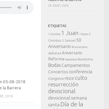
26 JULIO, 2026
ETIQUETAS
1 Juan
2
1 Corintios
1 Reyes
50
Corintios
2 Samuel
Aniversario
60 aniversario
Aniversario
alabanza
Reforma
Bautismos
Apocalipsis
Bodas
Campamentos
conferencia
Conciertos
culto
Congreso FIEIDE
ón 05-08-2018
resurrección
e la Barrera
devocional
RE, 2018
devocional semana
Día de la
santa