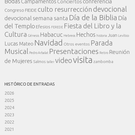
Bodas
conferencia
Campamentos
Conciertos
devocional
culto resurrección
Congreso FIEIDE
Día de la Biblia
Día
devocional semana santa
Fiesta del Libro y la
del Templo
Efesios
FEREDE
Cultura
Habacuc
Hechos
Juan
Génesis
Hebreos
historia
Levítico
Navidad
Parada
Lucas
Mateo
Otros eventos
Presentaciones
Musical
Reunión
Pedro Arbalat
Retiro
visita
video
de Mujeres
Salmos
zambomba
taller
HISTÓRICO DE ENTRADAS
2026
2025
2024
2023
2022
2021