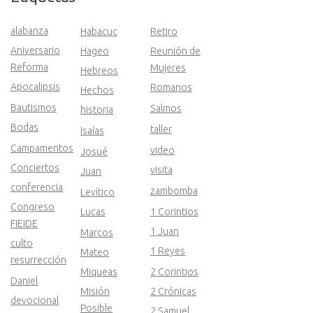
alabanza
Habacuc
Retiro
Aniversario
Hageo
Reunión de
Reforma
Mujeres
Hebreos
Apocalipsis
Romanos
Hechos
Bautismos
Salmos
historia
Bodas
taller
Isaías
Campamentos
video
Josué
Conciertos
visita
Juan
conferencia
zambomba
Levítico
Congreso
Lucas
1 Corintios
FIEIDE
1 Juan
Marcos
culto
1 Reyes
Mateo
resurrección
Miqueas
2 Corintios
Daniel
Misión
2 Crónicas
devocional
Posible
2 Samuel