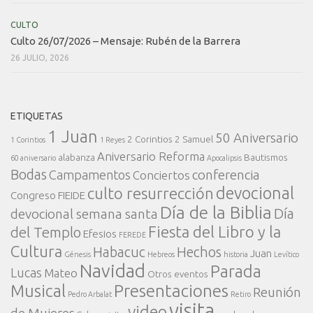
CULTO
Culto 26/07/2026 – Mensaje: Rubén de la Barrera
26 JULIO, 2026
ETIQUETAS
1 Juan
50 Aniversario
2 Corintios
2 Samuel
1 Corintios
1 Reyes
Aniversario Reforma
alabanza
Bautismos
60 aniversario
Apocalipsis
Bodas
conferencia
Campamentos
Conciertos
devocional
culto resurrección
Congreso FIEIDE
Día de la Biblia
Día
devocional semana santa
Fiesta del Libro y la
del Templo
Efesios
FEREDE
Cultura
Habacuc
Hechos
Juan
Génesis
Hebreos
historia
Levítico
Navidad
Parada
Lucas
Mateo
Otros eventos
Presentaciones
Musical
Reunión
Pedro Arbalat
Retiro
visita
video